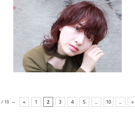
«
1
2
3
4
5
...
10
...
»
 / 10