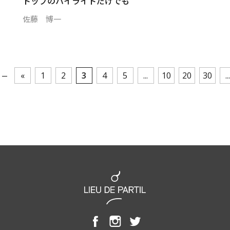
トップのハイライトだけでも
佐藤 博一
«
1
2
3
4
5
...
10
20
30
...