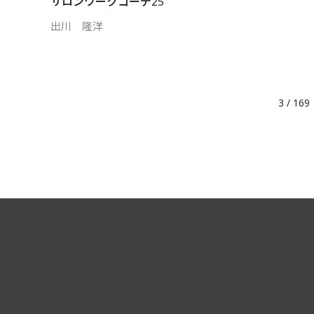
サロンワークコーデ25
出川 隆洋
3 / 169