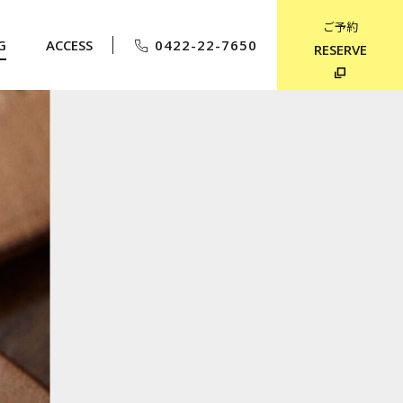
ご予約
G
ACCESS
0422-22-7650
RESERVE