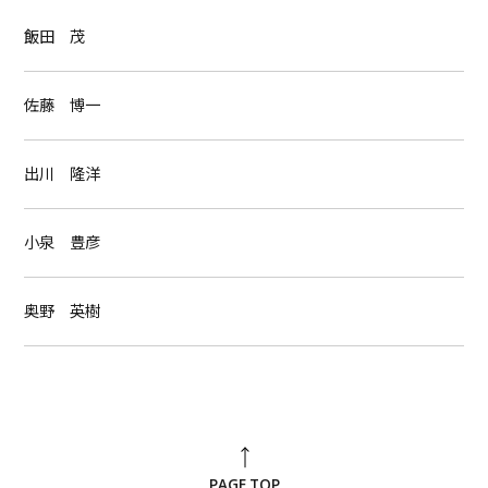
飯田 茂
佐藤 博一
出川 隆洋
小泉 豊彦
奥野 英樹
PAGE TOP