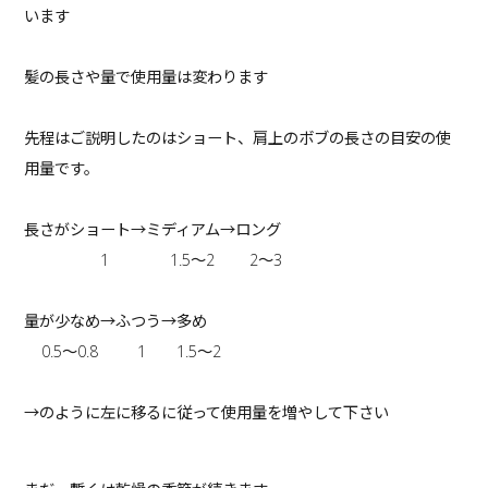
います
髪の長さや量で使用量は変わります
先程はご説明したのはショート、肩上のボブの長さの目安の使
用量です。
長さがショート→ミディアム→ロング
1
1.5〜2
2〜3
量が少なめ→ふつう→多め
0.5〜0.8
1
1.5〜2
→のように左に移るに従って使用量を増やして下さい