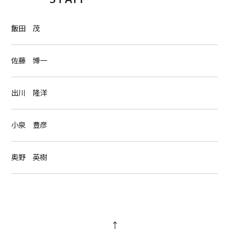
飯田 茂
佐藤 博一
出川 隆洋
小泉 豊彦
奥野 英樹