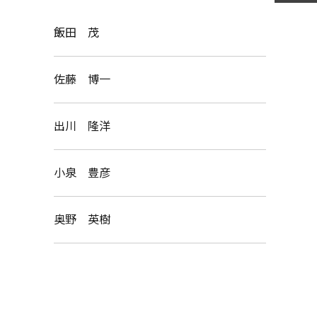
飯田 茂
佐藤 博一
出川 隆洋
小泉 豊彦
奥野 英樹