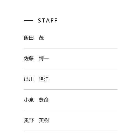
STAFF
飯田 茂
佐藤 博一
出川 隆洋
小泉 豊彦
奥野 英樹