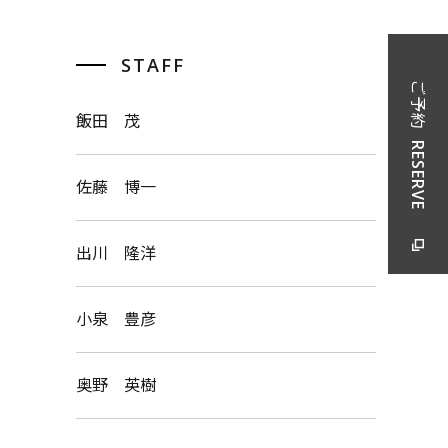
STAFF
ご予約
飯田 茂
RESERVE
佐藤 博一
出川 隆洋
小泉 豊彦
奥野 英樹