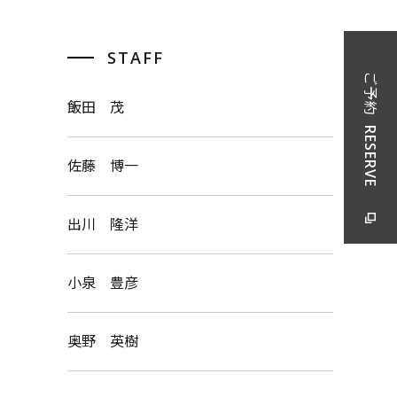
STAFF
ご予約
飯田 茂
RESERVE
佐藤 博一
出川 隆洋
小泉 豊彦
奥野 英樹