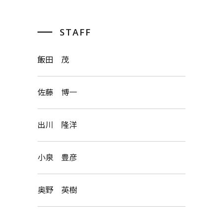
STAFF
飯田 茂
佐藤 博一
出川 隆洋
小泉 豊彦
奥野 英樹