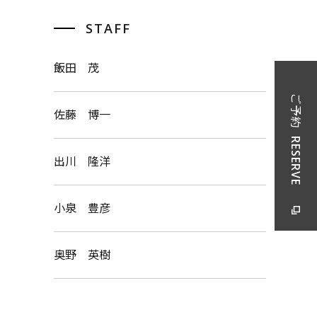
STAFF
飯田 茂
ご予約
佐藤 博一
RESERVE
出川 隆洋
小泉 豊彦
奥野 英樹