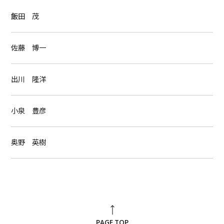
飯田 茂
佐藤 博一
出川 隆洋
小泉 豊彦
奥野 英樹
PAGE TOP