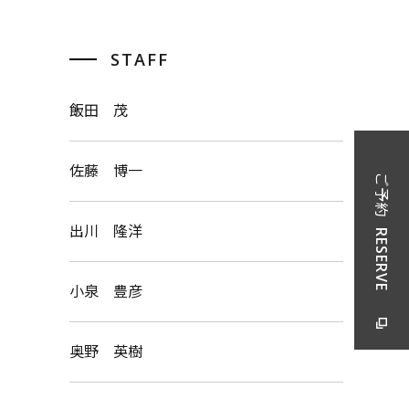
STAFF
飯田 茂
佐藤 博一
ご予約
出川 隆洋
RESERVE
小泉 豊彦
奥野 英樹