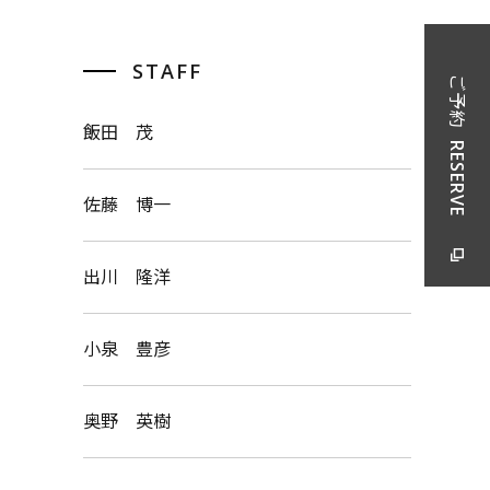
STAFF
ご予約
飯田 茂
RESERVE
佐藤 博一
出川 隆洋
小泉 豊彦
奥野 英樹