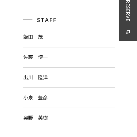
RESERVE
STAFF
飯田 茂
佐藤 博一
出川 隆洋
小泉 豊彦
奥野 英樹