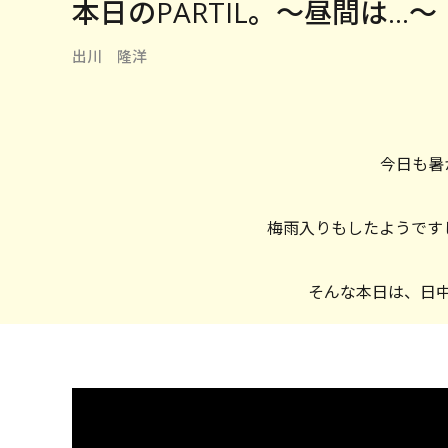
本日のPARTIL。〜昼間は…〜
出川 隆洋
今日も暑
梅雨入りもしたようです
そんな本日は、日