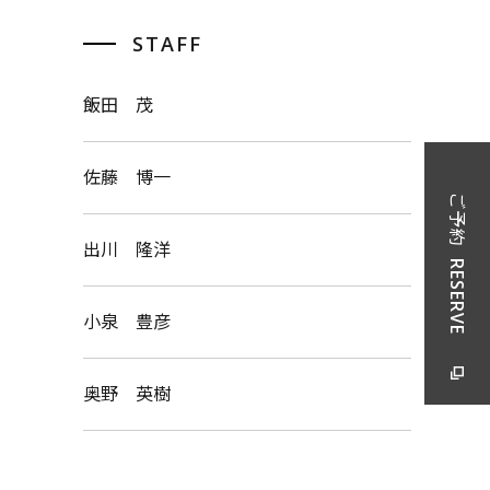
STAFF
飯田 茂
佐藤 博一
ご予約
出川 隆洋
RESERVE
小泉 豊彦
奥野 英樹