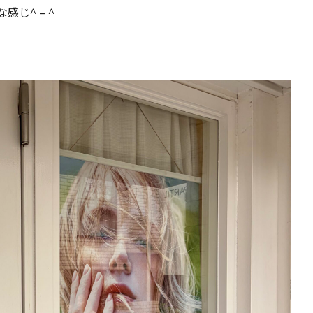
感じ^ – ^