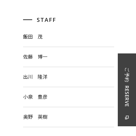
STAFF
飯田 茂
佐藤 博一
ご予約
出川 隆洋
RESERVE
小泉 豊彦
奥野 英樹