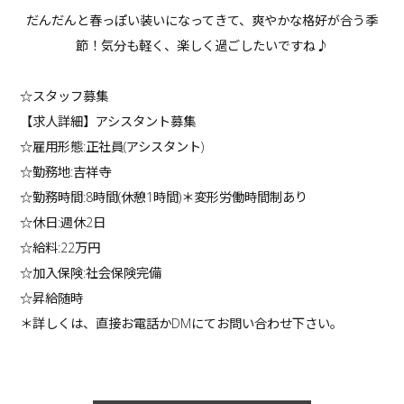
だんだんと春っぽい装いになってきて、爽やかな格好が合う季
節！気分も軽く、楽しく過ごしたいですね♪
☆スタッフ募集
【求人詳細】アシスタント募集
☆雇用形態:正社員(アシスタント)
☆勤務地:吉祥寺
☆勤務時間:8時間(休憩1時間)＊変形労働時間制あり
☆休日:週休2日
☆給料:22万円
☆加入保険:社会保険完備
☆昇給随時
＊詳しくは、直接お電話かDMにてお問い合わせ下さい。