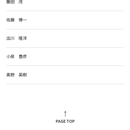
飯田 茂
佐藤 博一
出川 隆洋
小泉 豊彦
奥野 英樹
PAGE TOP