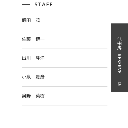
STAFF
飯田 茂
佐藤 博一
ご予約
RESERVE
出川 隆洋
小泉 豊彦
奥野 英樹