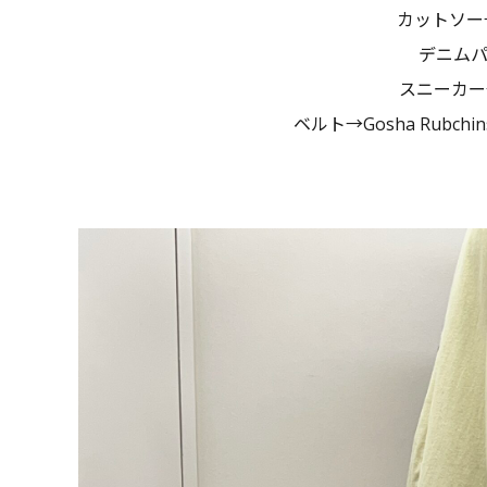
カットソー→g
デニムパ
スニーカー→
ベルト→Gosha Rubch