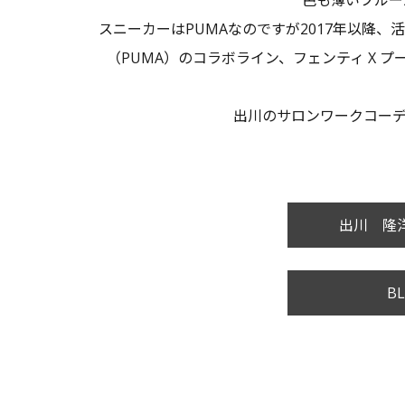
色も薄いブルー
スニーカーはPUMAなのですが2017年以降
（
PUMA
）
のコラボライン、
フェンティ X プ
出川のサロンワークコー
出川 隆洋
BL