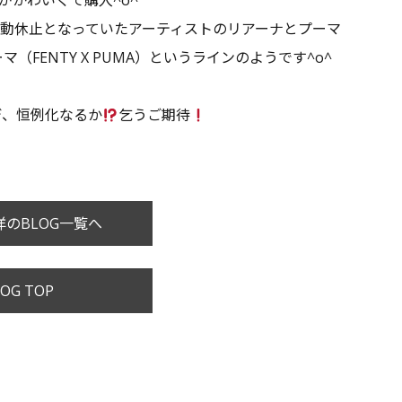
がかわいくて購入^o^
、活動休止となっていたアーティストの
リアーナ
と
プーマ
ーマ
（
FENTY X PUMA
）というラインのようです^o^
デ、恒例化なるか
乞うご期待
のBLOG一覧へ
OG TOP