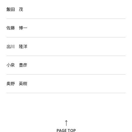
飯田 茂
佐藤 博一
出川 隆洋
小泉 豊彦
奥野 英樹
PAGE TOP