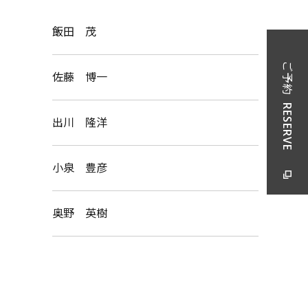
飯田 茂
ご予約
佐藤 博一
RESERVE
出川 隆洋
小泉 豊彦
奥野 英樹