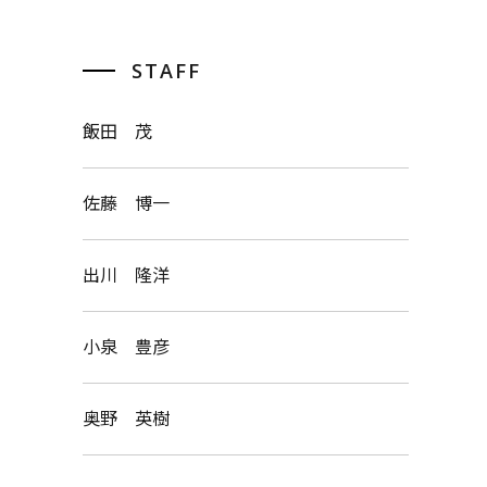
STAFF
飯田 茂
佐藤 博一
出川 隆洋
小泉 豊彦
奥野 英樹